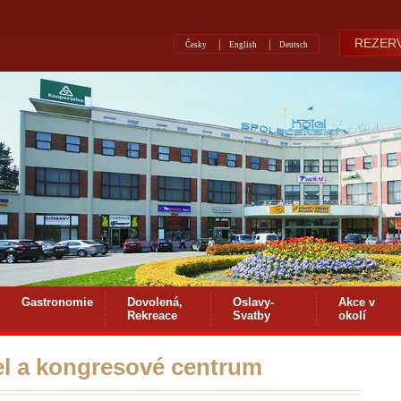
REZERV
Česky
English
Deutsch
Gastronomie
Dovolená,
Oslavy-
Akce v
Rekreace
Svatby
okolí
el a kongresové centrum