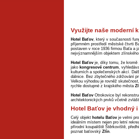
Využijte naše moderní 
Hotel Baťov
, který v současnosti fun
příjemném prostředí městské čtvrti B
postaven v roce 1936 firmou Baťa a ja
nejvýznamnějším objektem zlínského 
Hotel Baťov
je, díky tomu, že kromě
jako
kongresové centrum
, vyhledáv
kulturních a společenských akcí. Da
dálnice. Bez zbytečného zdržování p
Velkou výhodou je rovněž skutečnost
rychle dostupné z krajského města
Zl
Hotel Baťov
Otrokovice byl rekonstr
architektonických prvků včetně zvlášt
Hotel Baťov je vhodný i
Celý objekt
hotelu Baťov
je velmi pr
ideálním místem nejen pro letní rekre
přírodní koupaliště Štěrkoviště, před
poznat baťovský
Zlín
.