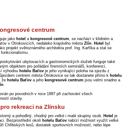
kongresové centrum
guje jako
hotel
a
kongresové centrum
, se nachází v klidném a
aťov v Otrokovicích, nedaleko krajského města
Zlín
.
Hotel
byl
ko projekt světoznámého architekta prof. Ing. Karfíka a stal se
funkcionalismu.
 poskytování ubytovacích a gastronomických služeb funguje také
aným objektem pro pořádání firemních seminářů, konferencí,
lší výhodou
hotelu Baťov
je jeho vynikající poloha na sjezdu z
růjezdem centrem města Otrokovice se tak dostanete přímo k
hotelu
.
, že
hotelu Baťov
a jeho
kongresové centrum
jsou velmi snadno a
ín
.
uován po povodních v roce 1997 při zachování všech
ností stavby.
 pro rekreaci na Zlínsku
ostorný a pohodlný, vhodný pro velké i malé skupiny osob.
Hotel
je
aci. Bezprostřední okolí
hotelu Baťov
nabízí možnost využít velké
hůří Chřibských lesů, dostatek sportovních možností, nebo lépe