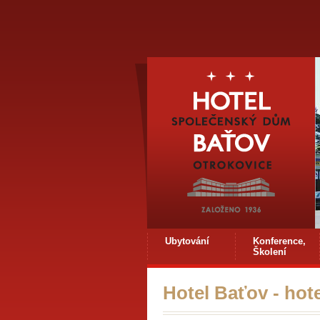
Ubytování
Konference,
Školení
Hotel Baťov - hot