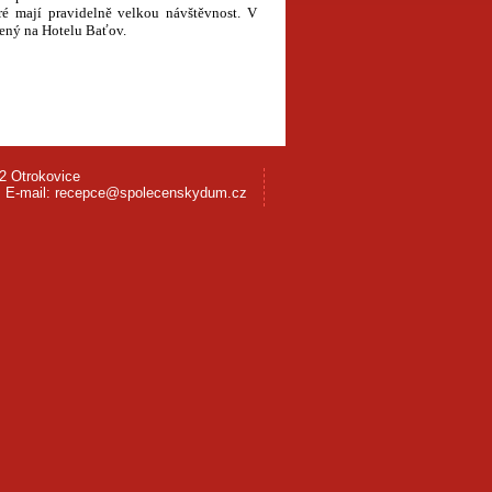
teré mají pravidelně velkou návštěvnost. V
zený na Hotelu Baťov.
2 Otrokovice
5, E-mail: recepce@spolecenskydum.cz