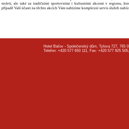
století, ale také za tradičními sportovními i kulturními akcemi v regionu, k
případě Vaší účasti na těchto akcích Vám nabízíme komplexní servis služeb nabí
Hotel Baťov - Společenský dům, Tylova 727, 765 0
Telefon: +420 577 650 111, Fax: +420 577 925 50