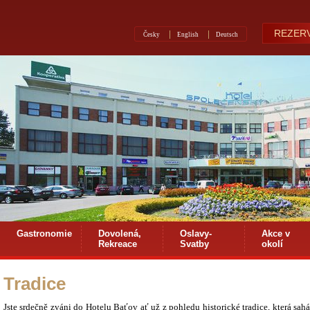
REZERV
Česky
English
Deutsch
Gastronomie
Dovolená,
Oslavy-
Akce v
Rekreace
Svatby
okolí
Tradice
Jste srdečně zváni do Hotelu Baťov ať už z pohledu historické tradice, která 