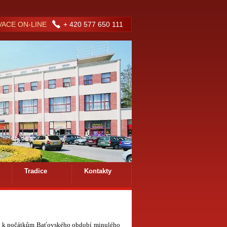
ACE ON-LINE
+ 420 577 650 111
Tradice
Kontakty
sahá k počátkům Baťovského období minulého