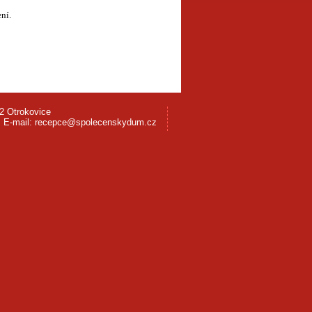
ní.
2 Otrokovice
5, E-mail: recepce@spolecenskydum.cz