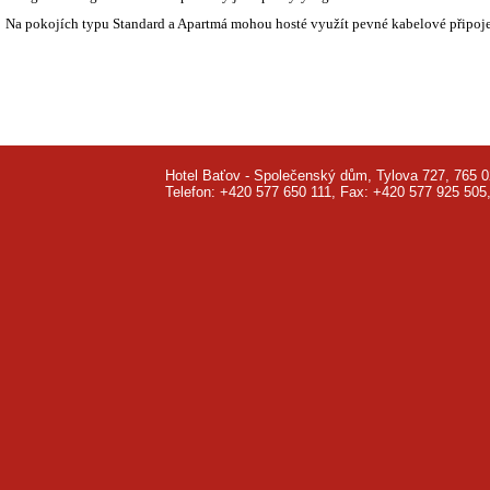
Na pokojích typu Standard a Apartmá mohou hosté využít pevné kabelové připoje
Hotel Baťov - Společenský dům, Tylova 727, 765 0
Telefon: +420 577 650 111, Fax: +420 577 925 50