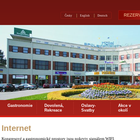
REZERV
Česky
English
Deutsch
Gastronomie
Dovolená,
Oslavy-
Akce v
Rekreace
Svatby
okolí
Internet
Kongresové a gastronomické prostory jsou pokryty signálem WIFI.