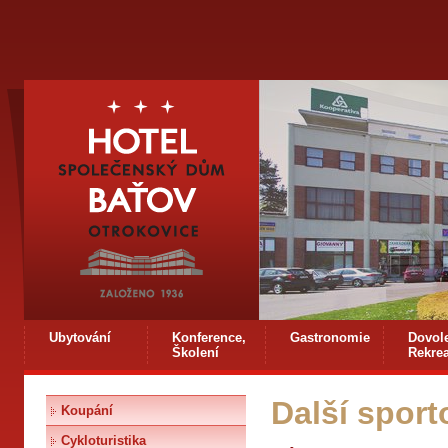
Ubytování
Konference,
Gastronomie
Dovol
Školení
Rekre
Další sporto
Koupání
Cykloturistika