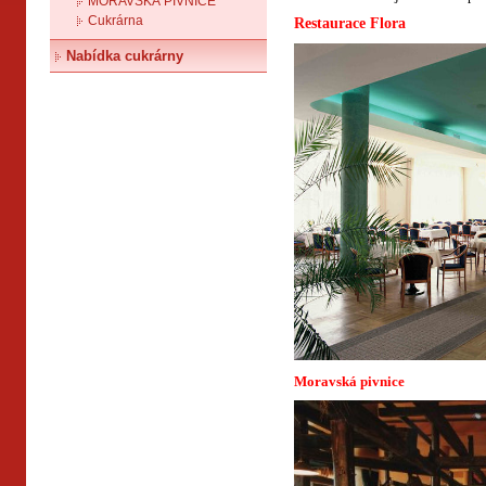
MORAVSKÁ PIVNICE
Cukrárna
Restaurace Flora
Nabídka cukrárny
Moravská pivnice