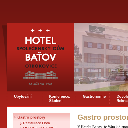
Ubytování
Konference,
Gastronomie
Dovol
Školení
Rekre
Gastro prosto
Gastro prostory
Restaurace Flora
V Hotelu Baťov je Vám k dispoz